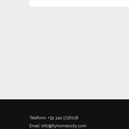
Telefono: +39 344 1736218
Email:
info@flyhomesicily.com