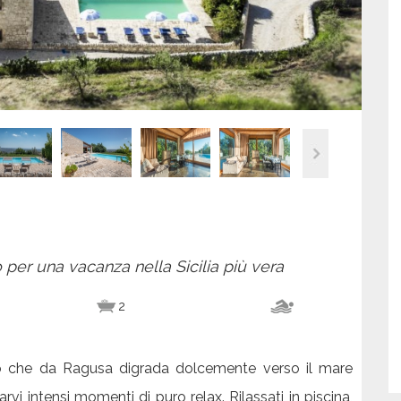
per una vacanza nella Sicilia più vera
2
io che da Ragusa digrada dolcemente verso il mare
rvi intensi momenti di puro relax. Rilassati in piscina,