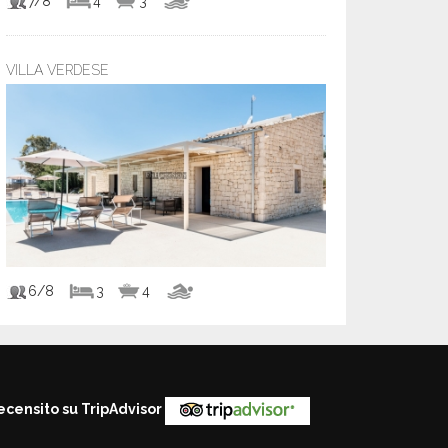
7/8
4
3
VILLA VERDESE
6/8
3
4
ecensito su TripAdvisor