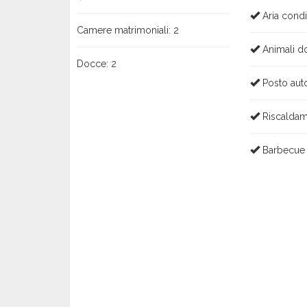
Aria condi
Camere matrimoniali:
2
Animali d
Docce:
2
Posto auto
Riscalda
Barbecue