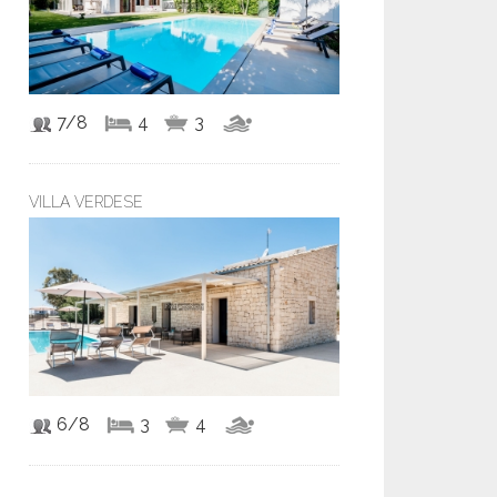
7/8
4
3
VILLA VERDESE
6/8
3
4